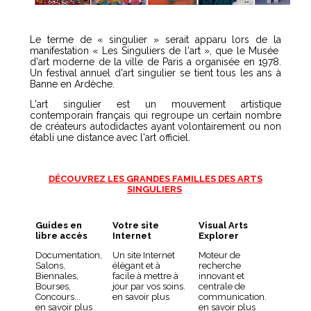
Le terme de « singulier » serait apparu lors de la
manifestation « Les Singuliers de l'art », que le Musée
d'art moderne de la ville de Paris a organisée en 1978.
Un festival annuel d'art singulier se tient tous les ans à
Banne en Ardèche.
L'art singulier est un mouvement artistique
contemporain français qui regroupe un certain nombre
de créateurs autodidactes ayant volontairement ou non
établi une distance avec l'art officiel.
DÉCOUVREZ LES GRANDES FAMILLES DES ARTS
SINGULIERS
Guides en
Votre site
Visual Arts
libre accès
Internet
Explorer
Documentation,
Un site Internet
Moteur de
Salons,
élégant et à
recherche
Biennales,
facile à mettre à
innovant et
Bourses,
jour par vos soins.
centrale de
Concours...
en savoir plus
communication.
en savoir plus
en savoir plus