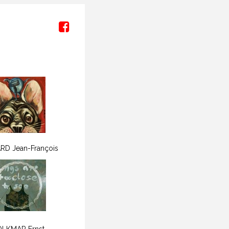
M
RD Jean-François