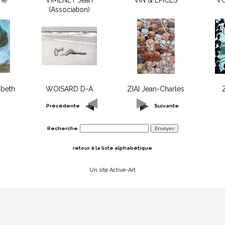
ine
VIMENET Jean
VIN & ÉPICES
VO
(Association)
beth
WOISARD D-A
ZIAI Jean-Charles
Précédente
Suivante
Recherche
retour à la liste alphabétique
Un site Active-Art